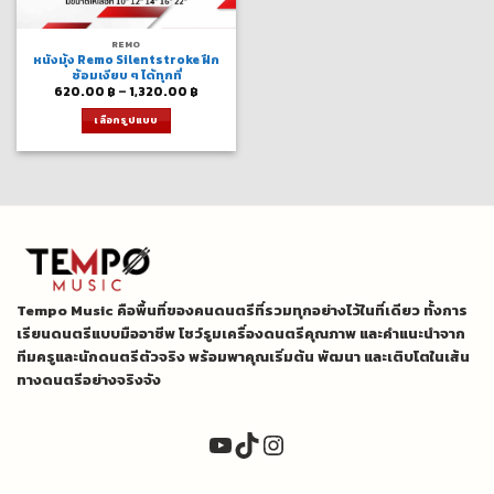
REMO
หนังมุ้ง Remo Silentstroke ฝึก
ซ้อมเงียบ ๆ ได้ทุกที่
Price
620.00
฿
–
1,320.00
฿
range:
620.00 ฿
เลือกรูปแบบ
through
1,320.00 ฿
This
product
has
multiple
variants.
The
options
may
be
Tempo Music คือพื้นที่ของคนดนตรีที่รวมทุกอย่างไว้ในที่เดียว ทั้งการ
chosen
on
เรียนดนตรีแบบมืออาชีพ โชว์รูมเครื่องดนตรีคุณภาพ และคำแนะนำจาก
the
ทีมครูและนักดนตรีตัวจริง พร้อมพาคุณเริ่มต้น พัฒนา และเติบโตในเส้น
product
ทางดนตรีอย่างจริงจัง
page
YouTube
TikTok
Instagram