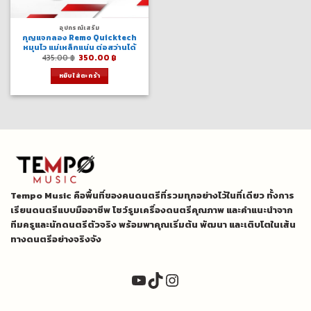
อุปกรณ์เสริม
กุญแจกลอง Remo Quicktech
หมุนไว แม่เหล็กแน่น ต่อสว่านได้
Original
Current
435.00
฿
350.00
฿
price
price
was:
is:
หยิบใส่ตะกร้า
435.00 ฿.
350.00 ฿.
Tempo Music คือพื้นที่ของคนดนตรีที่รวมทุกอย่างไว้ในที่เดียว ทั้งการ
เรียนดนตรีแบบมืออาชีพ โชว์รูมเครื่องดนตรีคุณภาพ และคำแนะนำจาก
ทีมครูและนักดนตรีตัวจริง พร้อมพาคุณเริ่มต้น พัฒนา และเติบโตในเส้น
ทางดนตรีอย่างจริงจัง
YouTube
TikTok
Instagram