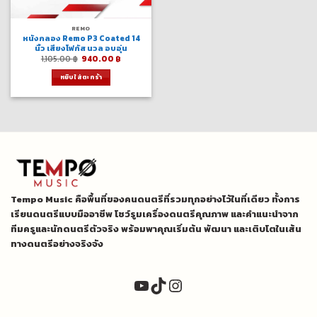
REMO
หนังกลอง Remo P3 Coated 14
นิ้ว เสียงโฟกัส นวล อบอุ่น
Original
Current
1,105.00
฿
940.00
฿
price
price
was:
is:
หยิบใส่ตะกร้า
1,105.00 ฿.
940.00 ฿.
Tempo Music คือพื้นที่ของคนดนตรีที่รวมทุกอย่างไว้ในที่เดียว ทั้งการ
เรียนดนตรีแบบมืออาชีพ โชว์รูมเครื่องดนตรีคุณภาพ และคำแนะนำจาก
ทีมครูและนักดนตรีตัวจริง พร้อมพาคุณเริ่มต้น พัฒนา และเติบโตในเส้น
ทางดนตรีอย่างจริงจัง
YouTube
TikTok
Instagram