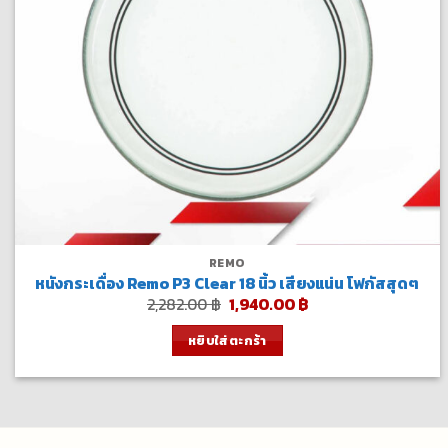
REMO
หนังกระเดื่อง Remo P3 Clear 18 นิ้ว เสียงแน่น โฟกัสสุดๆ
Original
Current
2,282.00
฿
1,940.00
฿
price
price
was:
is:
หยิบใส่ตะกร้า
2,282.00 ฿.
1,940.00 ฿.