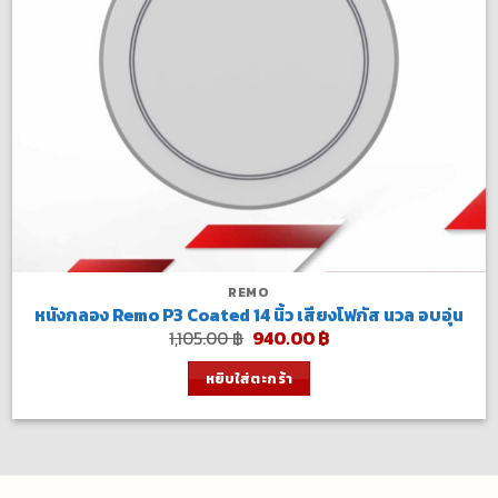
REMO
หนังกลอง Remo P3 Coated 14 นิ้ว เสียงโฟกัส นวล อบอุ่น
Original
Current
1,105.00
฿
940.00
฿
price
price
was:
is:
หยิบใส่ตะกร้า
1,105.00 ฿.
940.00 ฿.