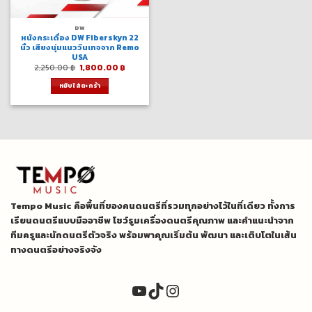
DW
หนังกระเดื่อง DW Fiberskyn 22
นิ้ว เสียงนุ่มแนววินเทจจาก Remo
USA
Original
Current
2,250.00
฿
1,800.00
฿
price
price
was:
is:
หยิบใส่ตะกร้า
2,250.00 ฿.
1,800.00 ฿.
Tempo Music คือพื้นที่ของคนดนตรีที่รวมทุกอย่างไว้ในที่เดียว ทั้งการ
เรียนดนตรีแบบมืออาชีพ โชว์รูมเครื่องดนตรีคุณภาพ และคำแนะนำจาก
ทีมครูและนักดนตรีตัวจริง พร้อมพาคุณเริ่มต้น พัฒนา และเติบโตในเส้น
ทางดนตรีอย่างจริงจัง
YouTube
TikTok
Instagram