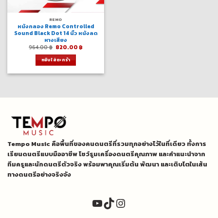
REMO
หนังกลอง Remo Controlled
Sound Black Dot 14 นิ้ว หนังลด
หางเสียง
Original
Current
964.00
฿
820.00
฿
price
price
was:
is:
หยิบใส่ตะกร้า
964.00 ฿.
820.00 ฿.
Tempo Music คือพื้นที่ของคนดนตรีที่รวมทุกอย่างไว้ในที่เดียว ทั้งการ
เรียนดนตรีแบบมืออาชีพ โชว์รูมเครื่องดนตรีคุณภาพ และคำแนะนำจาก
ทีมครูและนักดนตรีตัวจริง พร้อมพาคุณเริ่มต้น พัฒนา และเติบโตในเส้น
ทางดนตรีอย่างจริงจัง
YouTube
TikTok
Instagram