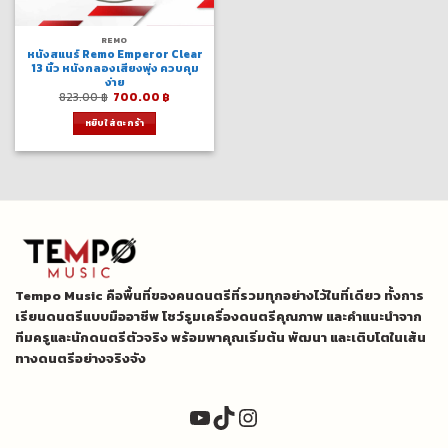
REMO
หนังสแนร์ Remo Emperor Clear
13 นิ้ว หนังกลองเสียงพุ่ง ควบคุม
ง่าย
Original
Current
823.00
฿
700.00
฿
price
price
was:
is:
หยิบใส่ตะกร้า
823.00 ฿.
700.00 ฿.
Tempo Music คือพื้นที่ของคนดนตรีที่รวมทุกอย่างไว้ในที่เดียว ทั้งการ
เรียนดนตรีแบบมืออาชีพ โชว์รูมเครื่องดนตรีคุณภาพ และคำแนะนำจาก
ทีมครูและนักดนตรีตัวจริง พร้อมพาคุณเริ่มต้น พัฒนา และเติบโตในเส้น
ทางดนตรีอย่างจริงจัง
YouTube
TikTok
Instagram