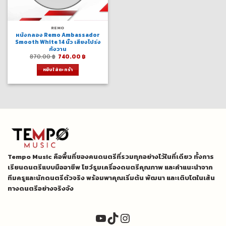
REMO
หนังกลอง Remo Ambassador
Smooth White 14 นิ้ว เสียงโปร่ง
กังวาน
Original
Current
870.00
฿
740.00
฿
price
price
was:
is:
หยิบใส่ตะกร้า
870.00 ฿.
740.00 ฿.
Tempo Music คือพื้นที่ของคนดนตรีที่รวมทุกอย่างไว้ในที่เดียว ทั้งการ
เรียนดนตรีแบบมืออาชีพ โชว์รูมเครื่องดนตรีคุณภาพ และคำแนะนำจาก
ทีมครูและนักดนตรีตัวจริง พร้อมพาคุณเริ่มต้น พัฒนา และเติบโตในเส้น
ทางดนตรีอย่างจริงจัง
YouTube
TikTok
Instagram