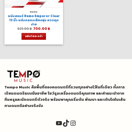
REMO
หนังสแนร์ Remo Emperor Clear
13 นิ้ว หนังกลองเสียงพุ่ง ควบคุม
ง่าย
Original
Current
823.00
฿
700.00
฿
price
price
was:
is:
หยิบใส่ตะกร้า
823.00 ฿.
700.00 ฿.
Tempo Music คือพื้นที่ของคนดนตรีที่รวมทุกอย่างไว้ในที่เดียว ทั้งการ
เรียนดนตรีแบบมืออาชีพ โชว์รูมเครื่องดนตรีคุณภาพ และคำแนะนำจาก
ทีมครูและนักดนตรีตัวจริง พร้อมพาคุณเริ่มต้น พัฒนา และเติบโตในเส้น
ทางดนตรีอย่างจริงจัง
YouTube
TikTok
Instagram