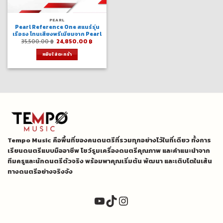
PEARL
Pearl Reference One สแนร์รุ่น
เรือธง โทนเสียงพรีเมียมจาก Pearl
Original
Current
35,500.00
฿
24,850.00
฿
price
price
was:
is:
หยิบใส่ตะกร้า
35,500.00 ฿.
24,850.00 ฿.
Tempo Music คือพื้นที่ของคนดนตรีที่รวมทุกอย่างไว้ในที่เดียว ทั้งการ
เรียนดนตรีแบบมืออาชีพ โชว์รูมเครื่องดนตรีคุณภาพ และคำแนะนำจาก
ทีมครูและนักดนตรีตัวจริง พร้อมพาคุณเริ่มต้น พัฒนา และเติบโตในเส้น
ทางดนตรีอย่างจริงจัง
YouTube
TikTok
Instagram