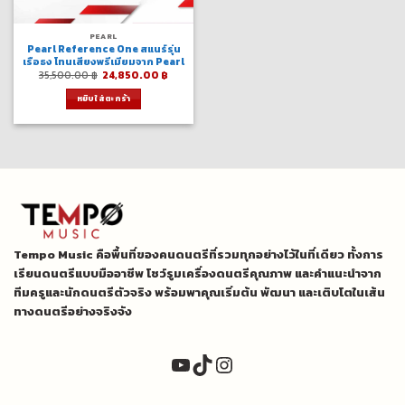
PEARL
Pearl Reference One สแนร์รุ่น
เรือธง โทนเสียงพรีเมียมจาก Pearl
Original
Current
35,500.00
฿
24,850.00
฿
price
price
was:
is:
หยิบใส่ตะกร้า
35,500.00 ฿.
24,850.00 ฿.
Tempo Music คือพื้นที่ของคนดนตรีที่รวมทุกอย่างไว้ในที่เดียว ทั้งการ
เรียนดนตรีแบบมืออาชีพ โชว์รูมเครื่องดนตรีคุณภาพ และคำแนะนำจาก
ทีมครูและนักดนตรีตัวจริง พร้อมพาคุณเริ่มต้น พัฒนา และเติบโตในเส้น
ทางดนตรีอย่างจริงจัง
YouTube
TikTok
Instagram