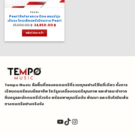
PEARL
Pearl Reference One สแนร์รุ่น
เรือธง โทนเสียงพรีเมียมจาก Pearl
Original
Current
35,500.00
฿
24,850.00
฿
price
price
was:
is:
หยิบใส่ตะกร้า
35,500.00 ฿.
24,850.00 ฿.
Tempo Music คือพื้นที่ของคนดนตรีที่รวมทุกอย่างไว้ในที่เดียว ทั้งการ
เรียนดนตรีแบบมืออาชีพ โชว์รูมเครื่องดนตรีคุณภาพ และคำแนะนำจาก
ทีมครูและนักดนตรีตัวจริง พร้อมพาคุณเริ่มต้น พัฒนา และเติบโตในเส้น
ทางดนตรีอย่างจริงจัง
YouTube
TikTok
Instagram