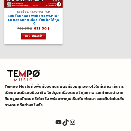
แป้นซ้อม/PRACTICE PAD
แป้นซ้อมกลอง Williams WSP10-
EB Rebound เสียงเงียบ ฝึกได้ทุก
ที่
Original
Current
790.00
฿
632.00
฿
price
price
was:
is:
หยิบใส่ตะกร้า
790.00 ฿.
632.00 ฿.
Tempo Music คือพื้นที่ของคนดนตรีที่รวมทุกอย่างไว้ในที่เดียว ทั้งการ
เรียนดนตรีแบบมืออาชีพ โชว์รูมเครื่องดนตรีคุณภาพ และคำแนะนำจาก
ทีมครูและนักดนตรีตัวจริง พร้อมพาคุณเริ่มต้น พัฒนา และเติบโตในเส้น
ทางดนตรีอย่างจริงจัง
YouTube
TikTok
Instagram