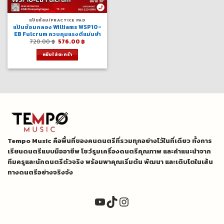
แป้นซ้อม/PRACTICE PAD
แป้นซ้อมกลอง Williams WSP10-
EB Fulcrum ควบคุมแรงตีแม่นยำ
Original
Current
720.00
฿
576.00
฿
price
price
was:
is:
หยิบใส่ตะกร้า
720.00 ฿.
576.00 ฿.
Tempo Music คือพื้นที่ของคนดนตรีที่รวมทุกอย่างไว้ในที่เดียว ทั้งการ
เรียนดนตรีแบบมืออาชีพ โชว์รูมเครื่องดนตรีคุณภาพ และคำแนะนำจาก
ทีมครูและนักดนตรีตัวจริง พร้อมพาคุณเริ่มต้น พัฒนา และเติบโตในเส้น
ทางดนตรีอย่างจริงจัง
YouTube
TikTok
Instagram