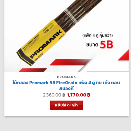
PROMARK
ไม้กลอง Promark 5B FireGrain แพ็ค 4 คู่ ทน เด้ง ตอบ
สนองดี
Original
Current
2,360.00
฿
1,770.00
฿
price
price
was:
is:
หยิบใส่ตะกร้า
2,360.00 ฿.
1,770.00 ฿.