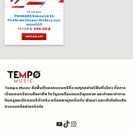
PROMARK
PROMARK Rebound 5A
FireGrain ไม้กลอง Hickory ตอบ
สนองได้ดี
Original
Current
737.00
฿
590.00
฿
price
price
was:
is:
หยิบใส่ตะกร้า
737.00 ฿.
590.00 ฿.
Tempo Music คือพื้นที่ของคนดนตรีที่รวมทุกอย่างไว้ในที่เดียว ทั้งการ
เรียนดนตรีแบบมืออาชีพ โชว์รูมเครื่องดนตรีคุณภาพ และคำแนะนำจาก
ทีมครูและนักดนตรีตัวจริง พร้อมพาคุณเริ่มต้น พัฒนา และเติบโตในเส้น
ทางดนตรีอย่างจริงจัง
YouTube
TikTok
Instagram