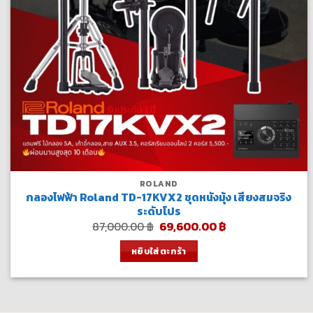
ROLAND
กลองไฟฟ้า Roland TD-17KVX2 ชุดหนังมุ้ง เสียงสมจริง
ระดับโปร
Original
Current
87,000.00
฿
69,600.00
฿
price
price
was:
is:
หยิบใส่ตะกร้า
87,000.00 ฿.
69,600.00 ฿.