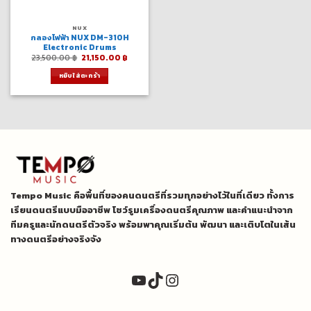
NUX
กลองไฟฟ้า NUX DM-310H
Electronic Drums
Original
Current
23,500.00
฿
21,150.00
฿
price
price
was:
is:
หยิบใส่ตะกร้า
23,500.00 ฿.
21,150.00 ฿.
Tempo Music คือพื้นที่ของคนดนตรีที่รวมทุกอย่างไว้ในที่เดียว ทั้งการ
เรียนดนตรีแบบมืออาชีพ โชว์รูมเครื่องดนตรีคุณภาพ และคำแนะนำจาก
ทีมครูและนักดนตรีตัวจริง พร้อมพาคุณเริ่มต้น พัฒนา และเติบโตในเส้น
ทางดนตรีอย่างจริงจัง
YouTube
TikTok
Instagram