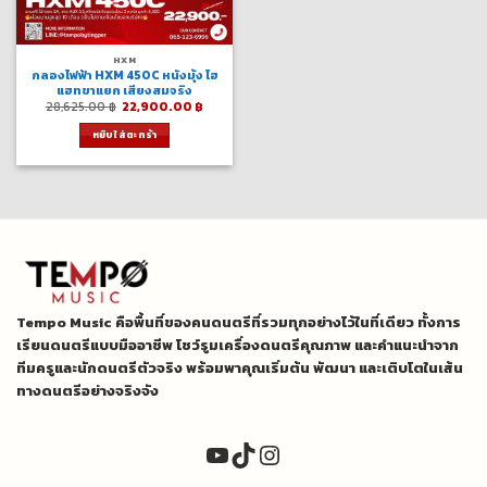
HXM
กลองไฟฟ้า HXM 450C หนังมุ้ง ไฮ
แฮทขาแยก เสียงสมจริง
Original
Current
28,625.00
฿
22,900.00
฿
price
price
was:
is:
หยิบใส่ตะกร้า
28,625.00 ฿.
22,900.00 ฿.
Tempo Music คือพื้นที่ของคนดนตรีที่รวมทุกอย่างไว้ในที่เดียว ทั้งการ
เรียนดนตรีแบบมืออาชีพ โชว์รูมเครื่องดนตรีคุณภาพ และคำแนะนำจาก
ทีมครูและนักดนตรีตัวจริง พร้อมพาคุณเริ่มต้น พัฒนา และเติบโตในเส้น
ทางดนตรีอย่างจริงจัง
YouTube
TikTok
Instagram