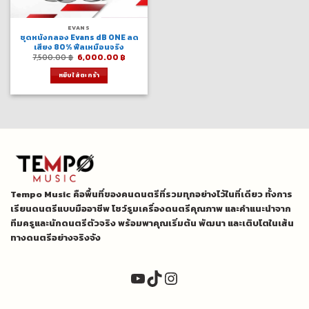
EVANS
ชุดหนังกลอง Evans dB ONE ลด
เสียง 80% ฟีลเหมือนจริง
Original
Current
7,500.00
฿
6,000.00
฿
price
price
was:
is:
หยิบใส่ตะกร้า
7,500.00 ฿.
6,000.00 ฿.
Tempo Music คือพื้นที่ของคนดนตรีที่รวมทุกอย่างไว้ในที่เดียว ทั้งการ
เรียนดนตรีแบบมืออาชีพ โชว์รูมเครื่องดนตรีคุณภาพ และคำแนะนำจาก
ทีมครูและนักดนตรีตัวจริง พร้อมพาคุณเริ่มต้น พัฒนา และเติบโตในเส้น
ทางดนตรีอย่างจริงจัง
YouTube
TikTok
Instagram