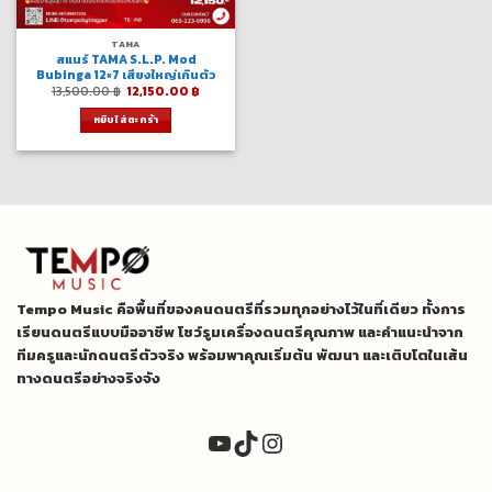
TAMA
สแนร์ TAMA S.L.P. Mod
Bubinga 12×7 เสียงใหญ่เกินตัว
Original
Current
13,500.00
฿
12,150.00
฿
price
price
was:
is:
หยิบใส่ตะกร้า
13,500.00 ฿.
12,150.00 ฿.
Tempo Music คือพื้นที่ของคนดนตรีที่รวมทุกอย่างไว้ในที่เดียว ทั้งการ
เรียนดนตรีแบบมืออาชีพ โชว์รูมเครื่องดนตรีคุณภาพ และคำแนะนำจาก
ทีมครูและนักดนตรีตัวจริง พร้อมพาคุณเริ่มต้น พัฒนา และเติบโตในเส้น
ทางดนตรีอย่างจริงจัง
YouTube
TikTok
Instagram