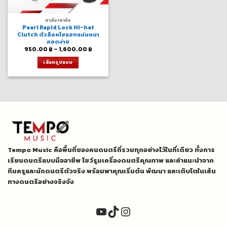
ขาตั้ง/ขาจับ
Pearl Rapid Lock Hi-hat
Clutch ตัวล็อคไฮแฮทแน่นหนา
ถอดง่าย
Price
950.00
฿
–
1,600.00
฿
range:
950.00 ฿
เลือกรูปแบบ
through
1,600.00 ฿
This
product
has
multiple
variants.
The
options
may
be
Tempo Music คือพื้นที่ของคนดนตรีที่รวมทุกอย่างไว้ในที่เดียว ทั้งการ
chosen
on
เรียนดนตรีแบบมืออาชีพ โชว์รูมเครื่องดนตรีคุณภาพ และคำแนะนำจาก
the
ทีมครูและนักดนตรีตัวจริง พร้อมพาคุณเริ่มต้น พัฒนา และเติบโตในเส้น
product
ทางดนตรีอย่างจริงจัง
page
YouTube
TikTok
Instagram