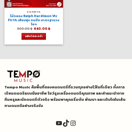
VICFIRTH
ไม้กลอง Ralph Hardimon Vic
Firth เสียงพุ่ง ทนมือ มาตรฐานวง
โยฯ
Original
Current
800.00
฿
640.00
฿
price
price
was:
is:
หยิบใส่ตะกร้า
800.00 ฿.
640.00 ฿.
Tempo Music คือพื้นที่ของคนดนตรีที่รวมทุกอย่างไว้ในที่เดียว ทั้งการ
เรียนดนตรีแบบมืออาชีพ โชว์รูมเครื่องดนตรีคุณภาพ และคำแนะนำจาก
ทีมครูและนักดนตรีตัวจริง พร้อมพาคุณเริ่มต้น พัฒนา และเติบโตในเส้น
ทางดนตรีอย่างจริงจัง
YouTube
TikTok
Instagram