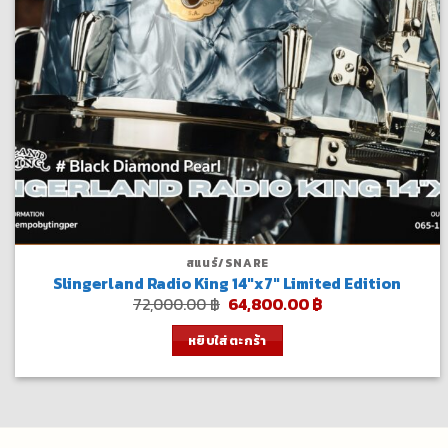
สแนร์/SNARE
Slingerland Radio King 14″x7″ Limited Edition
Original
Current
72,000.00
฿
64,800.00
฿
price
price
was:
is:
หยิบใส่ตะกร้า
72,000.00 ฿.
64,800.00 ฿.