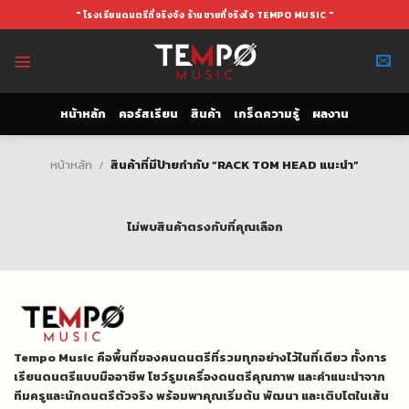
Skip
" โรงเรียนดนตรีที่จริงจัง ร้านขายที่จริงใจ TEMPO MUSIC "
to
content
หน้าหลัก
คอร์สเรียน
สินค้า
เกร็ดความรู้
ผลงาน
หน้าหลัก
/
สินค้าที่มีป้ายกำกับ “RACK TOM HEAD แนะนำ”
ไม่พบสินค้าตรงกับที่คุณเลือก
Tempo Music คือพื้นที่ของคนดนตรีที่รวมทุกอย่างไว้ในที่เดียว ทั้งการ
เรียนดนตรีแบบมืออาชีพ โชว์รูมเครื่องดนตรีคุณภาพ และคำแนะนำจาก
ทีมครูและนักดนตรีตัวจริง พร้อมพาคุณเริ่มต้น พัฒนา และเติบโตในเส้น