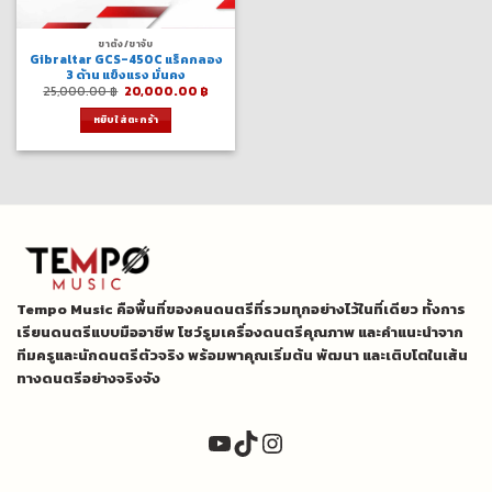
ขาตั้ง/ขาจับ
Gibraltar GCS-450C แร็คกลอง
3 ด้าน แข็งแรง มั่นคง
Original
Current
25,000.00
฿
20,000.00
฿
price
price
was:
is:
หยิบใส่ตะกร้า
25,000.00 ฿.
20,000.00 ฿.
Tempo Music คือพื้นที่ของคนดนตรีที่รวมทุกอย่างไว้ในที่เดียว ทั้งการ
เรียนดนตรีแบบมืออาชีพ โชว์รูมเครื่องดนตรีคุณภาพ และคำแนะนำจาก
ทีมครูและนักดนตรีตัวจริง พร้อมพาคุณเริ่มต้น พัฒนา และเติบโตในเส้น
ทางดนตรีอย่างจริงจัง
YouTube
TikTok
Instagram