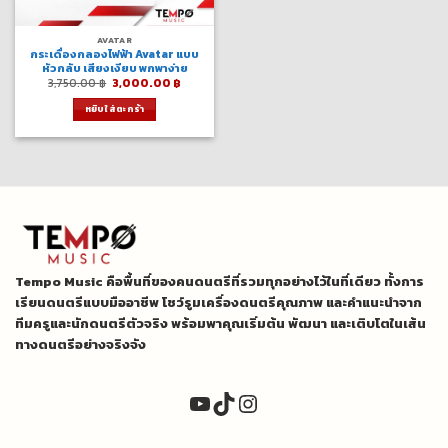
AVATAR
กระเดื่องกลองไฟฟ้า Avatar แบบ
หัวกลับ เสียงเงียบ พกพาง่าย
Original
Current
3,750.00
฿
3,000.00
฿
price
price
was:
is:
หยิบใส่ตะกร้า
3,750.00 ฿.
3,000.00 ฿.
Tempo Music คือพื้นที่ของคนดนตรีที่รวมทุกอย่างไว้ในที่เดียว ทั้งการ
เรียนดนตรีแบบมืออาชีพ โชว์รูมเครื่องดนตรีคุณภาพ และคำแนะนำจาก
ทีมครูและนักดนตรีตัวจริง พร้อมพาคุณเริ่มต้น พัฒนา และเติบโตในเส้น
ทางดนตรีอย่างจริงจัง
YouTube
TikTok
Instagram