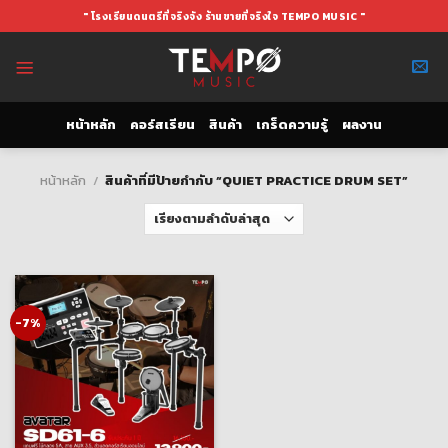
Skip
" โรงเรียนดนตรีที่จริงจัง ร้านขายที่จริงใจ TEMPO MUSIC "
to
content
หน้าหลัก
คอร์สเรียน
สินค้า
เกร็ดความรู้
ผลงาน
หน้าหลัก
/
สินค้าที่มีป้ายกำกับ “QUIET PRACTICE DRUM SET”
-7%