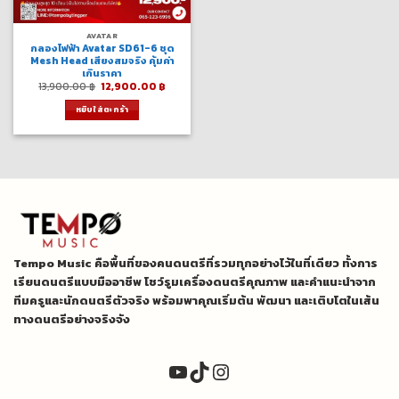
AVATAR
กลองไฟฟ้า Avatar SD61-6 ชุด
Mesh Head เสียงสมจริง คุ้มค่า
เกินราคา
Original
Current
13,900.00
฿
12,900.00
฿
price
price
was:
is:
หยิบใส่ตะกร้า
13,900.00 ฿.
12,900.00 ฿.
Tempo Music คือพื้นที่ของคนดนตรีที่รวมทุกอย่างไว้ในที่เดียว ทั้งการ
เรียนดนตรีแบบมืออาชีพ โชว์รูมเครื่องดนตรีคุณภาพ และคำแนะนำจาก
ทีมครูและนักดนตรีตัวจริง พร้อมพาคุณเริ่มต้น พัฒนา และเติบโตในเส้น
ทางดนตรีอย่างจริงจัง
YouTube
TikTok
Instagram