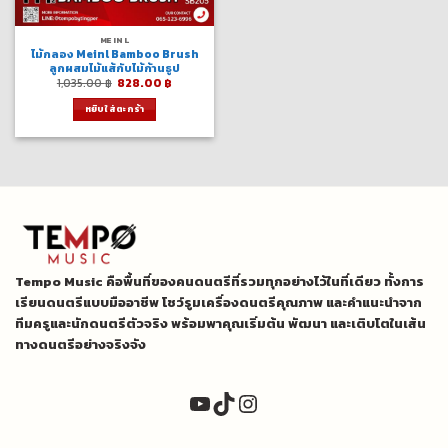
MEINL
ไม้กลอง Meinl Bamboo Brush
ลูกผสมไม้แส้กับไม้ก้านธูป
Original
Current
1,035.00
฿
828.00
฿
price
price
was:
is:
หยิบใส่ตะกร้า
1,035.00 ฿.
828.00 ฿.
Tempo Music คือพื้นที่ของคนดนตรีที่รวมทุกอย่างไว้ในที่เดียว ทั้งการ
เรียนดนตรีแบบมืออาชีพ โชว์รูมเครื่องดนตรีคุณภาพ และคำแนะนำจาก
ทีมครูและนักดนตรีตัวจริง พร้อมพาคุณเริ่มต้น พัฒนา และเติบโตในเส้น
ทางดนตรีอย่างจริงจัง
YouTube
TikTok
Instagram