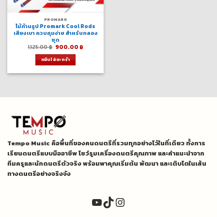
PROMARK
ไม้ก้านธูป Promark Cool Rods
เสียงเบา ควบคุมง่าย สำหรับกลอง
ชุด
Original
Current
1,125.00
฿
900.00
฿
price
price
was:
is:
หยิบใส่ตะกร้า
1,125.00 ฿.
900.00 ฿.
Tempo Music คือพื้นที่ของคนดนตรีที่รวมทุกอย่างไว้ในที่เดียว ทั้งการ
เรียนดนตรีแบบมืออาชีพ โชว์รูมเครื่องดนตรีคุณภาพ และคำแนะนำจาก
ทีมครูและนักดนตรีตัวจริง พร้อมพาคุณเริ่มต้น พัฒนา และเติบโตในเส้น
ทางดนตรีอย่างจริงจัง
YouTube
TikTok
Instagram