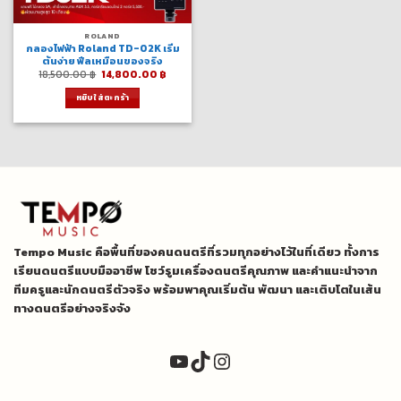
ROLAND
กลองไฟฟ้า Roland TD-02K เริ่ม
ต้นง่าย ฟีลเหมือนของจริง
Original
Current
18,500.00
฿
14,800.00
฿
price
price
was:
is:
หยิบใส่ตะกร้า
18,500.00 ฿.
14,800.00 ฿.
Tempo Music คือพื้นที่ของคนดนตรีที่รวมทุกอย่างไว้ในที่เดียว ทั้งการ
เรียนดนตรีแบบมืออาชีพ โชว์รูมเครื่องดนตรีคุณภาพ และคำแนะนำจาก
ทีมครูและนักดนตรีตัวจริง พร้อมพาคุณเริ่มต้น พัฒนา และเติบโตในเส้น
ทางดนตรีอย่างจริงจัง
YouTube
TikTok
Instagram