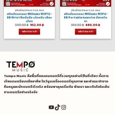
แป้นซ้อม/PRACTICE PAD
แป้นซ้อม/PRACTICE PAD
แป้นซ้อมกลอง Williams WSP12-
แป้นซ้อมกลอง Williams WSP4-
EB Wrist ฝึกข้อมือ เด้งหนึบ เสียง
EB Portable พกพาง่าย มีสายรัด
เงียบ
ขา
Original
Current
Original
Current
1,190.00
฿
952.00
฿
850.00
฿
680.00
฿
price
price
price
price
was:
is:
was:
is:
หยิบใส่ตะกร้า
หยิบใส่ตะกร้า
1,190.00 ฿.
952.00 ฿.
850.00 ฿.
680.00 ฿
Tempo Music คือพื้นที่ของคนดนตรีที่รวมทุกอย่างไว้ในที่เดียว ทั้งการ
เรียนดนตรีแบบมืออาชีพ โชว์รูมเครื่องดนตรีคุณภาพ และคำแนะนำจาก
ทีมครูและนักดนตรีตัวจริง พร้อมพาคุณเริ่มต้น พัฒนา และเติบโตในเส้น
ทางดนตรีอย่างจริงจัง
YouTube
TikTok
Instagram