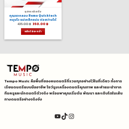
อุปกรณ์เสริม
กุญแจกลอง Remo Quicktech
หมุนไว แม่เหล็กแน่น ต่อสว่านได้
Original
Current
435.00
฿
350.00
฿
price
price
was:
is:
หยิบใส่ตะกร้า
435.00 ฿.
350.00 ฿.
Tempo Music คือพื้นที่ของคนดนตรีที่รวมทุกอย่างไว้ในที่เดียว ทั้งการ
เรียนดนตรีแบบมืออาชีพ โชว์รูมเครื่องดนตรีคุณภาพ และคำแนะนำจาก
ทีมครูและนักดนตรีตัวจริง พร้อมพาคุณเริ่มต้น พัฒนา และเติบโตในเส้น
ทางดนตรีอย่างจริงจัง
YouTube
TikTok
Instagram