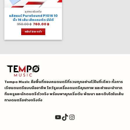
อุปกรณ์เสริม
แส้สแนร์ PureSound P1016 10
นิ้ว 16 เส้น เสียงคมชัด มีมิติ
Original
Current
950.00
฿
760.00
฿
price
price
was:
is:
หยิบใส่ตะกร้า
950.00 ฿.
760.00 ฿.
Tempo Music คือพื้นที่ของคนดนตรีที่รวมทุกอย่างไว้ในที่เดียว ทั้งการ
เรียนดนตรีแบบมืออาชีพ โชว์รูมเครื่องดนตรีคุณภาพ และคำแนะนำจาก
ทีมครูและนักดนตรีตัวจริง พร้อมพาคุณเริ่มต้น พัฒนา และเติบโตในเส้น
ทางดนตรีอย่างจริงจัง
YouTube
TikTok
Instagram