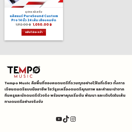
อุปกรณ์เสริม
แส้สแนร์ PureSound Custom
Pro 14 นิ้ว 24 เส้น เสียงคมชัด
Original
Current
1,312.00
฿
1,050.00
฿
price
price
was:
is:
หยิบใส่ตะกร้า
1,312.00 ฿.
1,050.00 ฿.
Tempo Music คือพื้นที่ของคนดนตรีที่รวมทุกอย่างไว้ในที่เดียว ทั้งการ
เรียนดนตรีแบบมืออาชีพ โชว์รูมเครื่องดนตรีคุณภาพ และคำแนะนำจาก
ทีมครูและนักดนตรีตัวจริง พร้อมพาคุณเริ่มต้น พัฒนา และเติบโตในเส้น
ทางดนตรีอย่างจริงจัง
YouTube
TikTok
Instagram