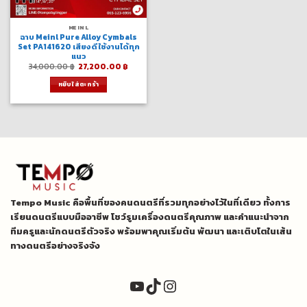
MEINL
ฉาบ Meinl Pure Alloy Cymbals
Set PA141620 เสียงดี ใช้งานได้ทุก
แนว
Original
Current
34,000.00
฿
27,200.00
฿
price
price
was:
is:
หยิบใส่ตะกร้า
34,000.00 ฿.
27,200.00 ฿.
Tempo Music คือพื้นที่ของคนดนตรีที่รวมทุกอย่างไว้ในที่เดียว ทั้งการ
เรียนดนตรีแบบมืออาชีพ โชว์รูมเครื่องดนตรีคุณภาพ และคำแนะนำจาก
ทีมครูและนักดนตรีตัวจริง พร้อมพาคุณเริ่มต้น พัฒนา และเติบโตในเส้น
ทางดนตรีอย่างจริงจัง
YouTube
TikTok
Instagram