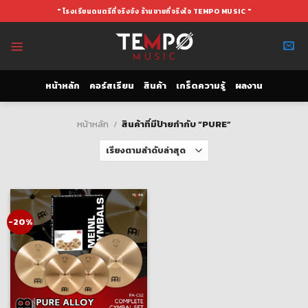
Skip
" โรงเรียนดนตรีที่จริงจัง ร้านขายที่จริงใจ TEMPO MUSIC "
to
content
หน้าหลัก
คอร์สเรียน
สินค้า
เกร็ดความรู้
ผลงาน
หน้าหลัก
/
สินค้าที่มีป้ายกำกับ “PURE”
-20%