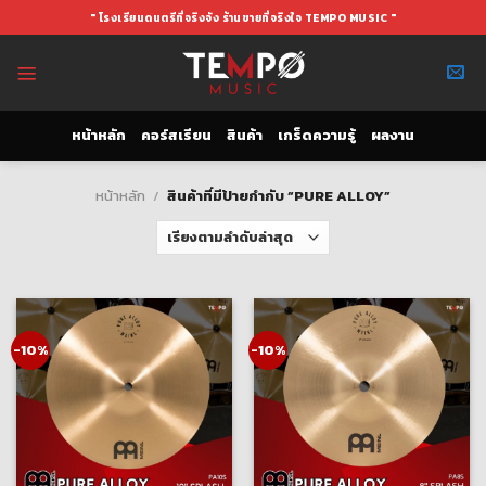
Skip
" โรงเรียนดนตรีที่จริงจัง ร้านขายที่จริงใจ TEMPO MUSIC "
to
content
หน้าหลัก
คอร์สเรียน
สินค้า
เกร็ดความรู้
ผลงาน
หน้าหลัก
/
สินค้าที่มีป้ายกำกับ “PURE ALLOY”
-10%
-10%