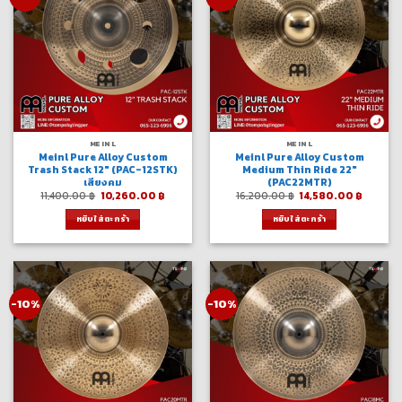
MEINL
MEINL
Meinl Pure Alloy Custom
Meinl Pure Alloy Custom
Trash Stack 12″ (PAC-12STK)
Medium Thin Ride 22″
เสียงคม
(PAC22MTR)
Original
Current
Original
Curren
11,400.00
฿
10,260.00
฿
16,200.00
฿
14,580.00
฿
price
price
price
price
was:
is:
was:
is:
หยิบใส่ตะกร้า
หยิบใส่ตะกร้า
11,400.00 ฿.
10,260.00 ฿.
16,200.00 ฿.
14,580.
-10%
-10%