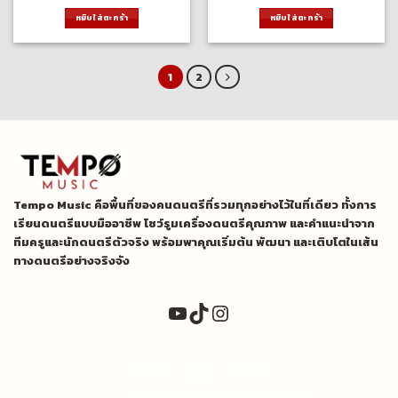
price
price
price
price
was:
is:
was:
is:
หยิบใส่ตะกร้า
หยิบใส่ตะกร้า
10,000.00 ฿.
9,000.00 ฿.
10,000.00 ฿.
9,000.
1
2
Tempo Music คือพื้นที่ของคนดนตรีที่รวมทุกอย่างไว้ในที่เดียว ทั้งการ
เรียนดนตรีแบบมืออาชีพ โชว์รูมเครื่องดนตรีคุณภาพ และคำแนะนำจาก
ทีมครูและนักดนตรีตัวจริง พร้อมพาคุณเริ่มต้น พัฒนา และเติบโตในเส้น
ทางดนตรีอย่างจริงจัง
YouTube
TikTok
Instagram