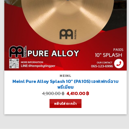
MEINL
Meinl Pure Alloy Splash 10″ (PA10S) เอฟเฟกต์ฉาบ
พรีเมียม
Original
Current
4,900.00
฿
4,410.00
฿
price
price
was:
is:
หยิบใส่ตะกร้า
4,900.00 ฿.
4,410.00 ฿.