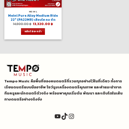
MEINL
Meinl Pure Alloy Medium Ride
22″ (PA22MR) เสียงใส คม ชัด
Original
Current
14,800.00
฿
13,320.00
฿
price
price
was:
is:
หยิบใส่ตะกร้า
14,800.00 ฿.
13,320.00 ฿.
Tempo Music คือพื้นที่ของคนดนตรีที่รวมทุกอย่างไว้ในที่เดียว ทั้งการ
เรียนดนตรีแบบมืออาชีพ โชว์รูมเครื่องดนตรีคุณภาพ และคำแนะนำจาก
ทีมครูและนักดนตรีตัวจริง พร้อมพาคุณเริ่มต้น พัฒนา และเติบโตในเส้น
ทางดนตรีอย่างจริงจัง
YouTube
TikTok
Instagram