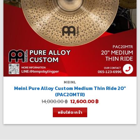
MEINL
Meinl Pure Alloy Custom Medium Thin Ride 20″
(PAC20MTR)
Original
Current
14,000.00
฿
12,600.00
฿
price
price
was:
is:
หยิบใส่ตะกร้า
14,000.00 ฿.
12,600.00 ฿.