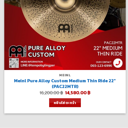
MEINL
Meinl Pure Alloy Custom Medium Thin Ride 22″
(PAC22MTR)
Original
Current
16,200.00
฿
14,580.00
฿
price
price
was:
is:
หยิบใส่ตะกร้า
16,200.00 ฿.
14,580.00 ฿.