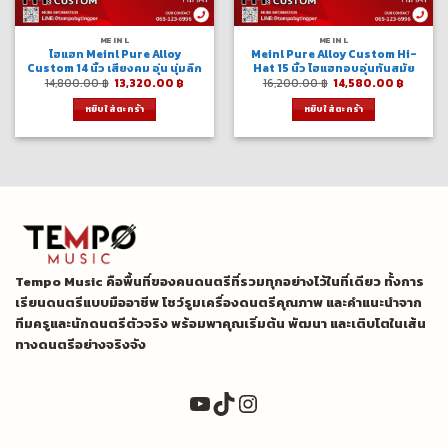
MEINL
MEINL
ไฮแฮท Meinl Pure Alloy
Meinl Pure Alloy Custom Hi-
Custom 14 นิ้ว เสียงคม อุ่น นุ่มลึก
Hat 15 นิ้ว ไฮแฮทอบอุ่นทันสมัย
Original
Current
Original
Curren
14,800.00
฿
13,320.00
฿
16,200.00
฿
14,580.00
฿
price
price
price
price
was:
is:
was:
is:
หยิบใส่ตะกร้า
หยิบใส่ตะกร้า
14,800.00 ฿.
13,320.00 ฿.
16,200.00 ฿.
14,580.
Tempo Music คือพื้นที่ของคนดนตรีที่รวมทุกอย่างไว้ในที่เดียว ทั้งการ
เรียนดนตรีแบบมืออาชีพ โชว์รูมเครื่องดนตรีคุณภาพ และคำแนะนำจาก
ทีมครูและนักดนตรีตัวจริง พร้อมพาคุณเริ่มต้น พัฒนา และเติบโตในเส้น
ทางดนตรีอย่างจริงจัง
YouTube
TikTok
Instagram