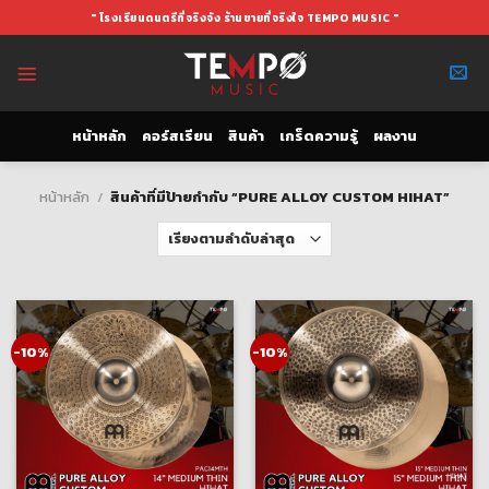
Skip
" โรงเรียนดนตรีที่จริงจัง ร้านขายที่จริงใจ TEMPO MUSIC "
to
content
หน้าหลัก
คอร์สเรียน
สินค้า
เกร็ดความรู้
ผลงาน
หน้าหลัก
/
สินค้าที่มีป้ายกำกับ “PURE ALLOY CUSTOM HIHAT”
-10%
-10%