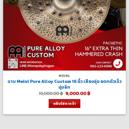
MEINL
ฉาบ Meinl Pure Alloy Custom 16 นิ้ว เสียงอุ่น แตกตัวเร็ว
นุ่มลึก
Original
Current
10,000.00
฿
9,000.00
฿
price
price
was:
is:
หยิบใส่ตะกร้า
10,000.00 ฿.
9,000.00 ฿.