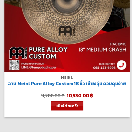
MEINL
ฉาบ Meinl Pure Alloy Custom 18 นิ้ว เสียงอุ่น ควบคุมง่าย
Original
Current
11,700.00
฿
10,530.00
฿
price
price
was:
is:
หยิบใส่ตะกร้า
11,700.00 ฿.
10,530.00 ฿.