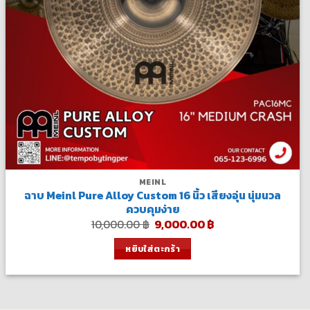
MEINL
ฉาบ Meinl Pure Alloy Custom 16 นิ้ว เสียงอุ่น นุ่มนวล
ควบคุมง่าย
Original
Current
10,000.00
฿
9,000.00
฿
price
price
was:
is:
หยิบใส่ตะกร้า
10,000.00 ฿.
9,000.00 ฿.