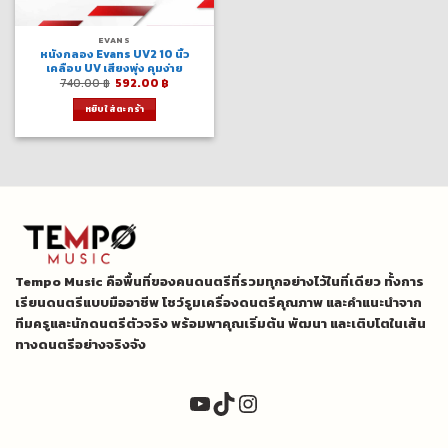
EVANS
หนังกลอง Evans UV2 10 นิ้ว
เคลือบ UV เสียงพุ่ง คุมง่าย
Original
Current
740.00
฿
592.00
฿
price
price
was:
is:
หยิบใส่ตะกร้า
740.00 ฿.
592.00 ฿.
Tempo Music คือพื้นที่ของคนดนตรีที่รวมทุกอย่างไว้ในที่เดียว ทั้งการ
เรียนดนตรีแบบมืออาชีพ โชว์รูมเครื่องดนตรีคุณภาพ และคำแนะนำจาก
ทีมครูและนักดนตรีตัวจริง พร้อมพาคุณเริ่มต้น พัฒนา และเติบโตในเส้น
ทางดนตรีอย่างจริงจัง
YouTube
TikTok
Instagram