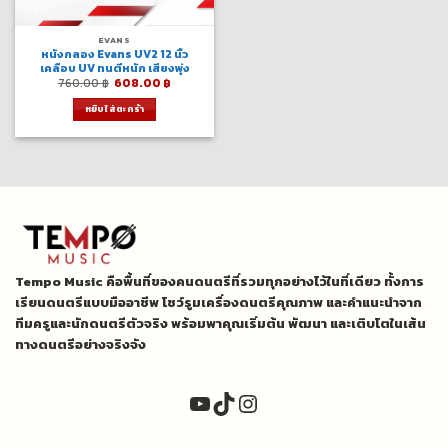
EVANS
หนังกลอง Evans UV2 12 นิ้ว
เคลือบ UV ทนตีหนัก เสียงพุ่ง
Original
Current
760.00
฿
608.00
฿
price
price
was:
is:
หยิบใส่ตะกร้า
760.00 ฿.
608.00 ฿.
Tempo Music คือพื้นที่ของคนดนตรีที่รวมทุกอย่างไว้ในที่เดียว ทั้งการ
เรียนดนตรีแบบมืออาชีพ โชว์รูมเครื่องดนตรีคุณภาพ และคำแนะนำจาก
ทีมครูและนักดนตรีตัวจริง พร้อมพาคุณเริ่มต้น พัฒนา และเติบโตในเส้น
ทางดนตรีอย่างจริงจัง
YouTube
TikTok
Instagram