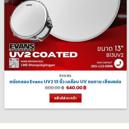
EVANS
หนังกลอง Evans UV2 13 นิ้ว เคลือบ UV ทนทาน เสียงแน่น
Original
Current
800.00
฿
640.00
฿
price
price
was:
is:
หยิบใส่ตะกร้า
800.00 ฿.
640.00 ฿.