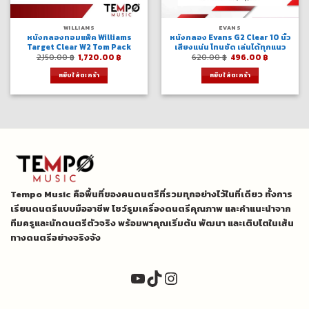
WILLIAMS
EVANS
หนังกลองทอมแพ็ค Williams
หนังกลอง Evans G2 Clear 10 นิ้ว
Target Clear W2 Tom Pack
เสียงแน่น โทนชัด เล่นได้ทุกแนว
Original
Current
Original
Current
2,150.00
฿
1,720.00
฿
620.00
฿
496.00
฿
price
price
price
price
was:
is:
was:
is:
หยิบใส่ตะกร้า
หยิบใส่ตะกร้า
2,150.00 ฿.
1,720.00 ฿.
620.00 ฿.
496.00 ฿.
Tempo Music คือพื้นที่ของคนดนตรีที่รวมทุกอย่างไว้ในที่เดียว ทั้งการ
เรียนดนตรีแบบมืออาชีพ โชว์รูมเครื่องดนตรีคุณภาพ และคำแนะนำจาก
ทีมครูและนักดนตรีตัวจริง พร้อมพาคุณเริ่มต้น พัฒนา และเติบโตในเส้น
ทางดนตรีอย่างจริงจัง
YouTube
TikTok
Instagram