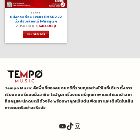
EVANS
หนังกระเดื่อง Evans EMAD2 22
นิ้ว ปรับเสียงได้ โฟกัสสุด ๆ
Original
Current
2,050.00
฿
1,640.00
฿
price
price
was:
is:
หยิบใส่ตะกร้า
2,050.00 ฿.
1,640.00 ฿.
Tempo Music คือพื้นที่ของคนดนตรีที่รวมทุกอย่างไว้ในที่เดียว ทั้งการ
เรียนดนตรีแบบมืออาชีพ โชว์รูมเครื่องดนตรีคุณภาพ และคำแนะนำจาก
ทีมครูและนักดนตรีตัวจริง พร้อมพาคุณเริ่มต้น พัฒนา และเติบโตในเส้น
ทางดนตรีอย่างจริงจัง
YouTube
TikTok
Instagram