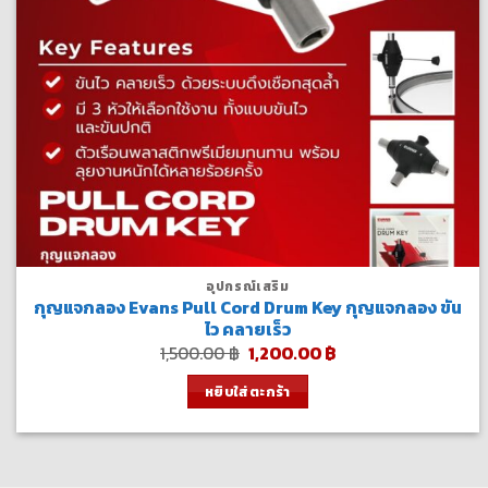
อุปกรณ์เสริม
กุญแจกลอง Evans Pull Cord Drum Key กุญแจกลอง ขัน
ไว คลายเร็ว
Original
Current
1,500.00
฿
1,200.00
฿
price
price
was:
is:
หยิบใส่ตะกร้า
1,500.00 ฿.
1,200.00 ฿.