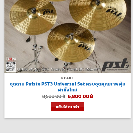
PEARL
ชุดฉาบ Paiste PST3 Universal Set ครบชุดคุณภาพ คุ้ม
ค่ามือใหม่
Original
Current
8,500.00
฿
6,800.00
฿
price
price
was:
is:
หยิบใส่ตะกร้า
8,500.00 ฿.
6,800.00 ฿.