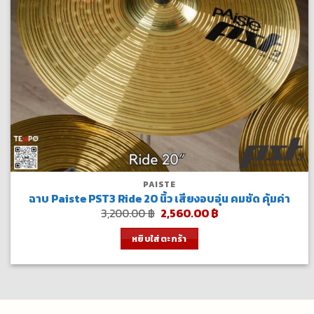
PAISTE
ฉาบ Paiste PST3 Ride 20 นิ้ว เสียงอบอุ่น คมชัด คุ้มค่า
Original
Current
3,200.00
฿
2,560.00
฿
price
price
was:
is:
หยิบใส่ตะกร้า
3,200.00 ฿.
2,560.00 ฿.